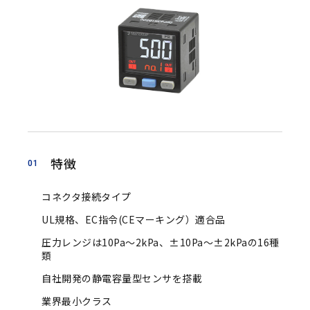
アクセサリ ピトー管
アクセサリ 管路部品
ガスタービン周辺機器
校正／修理サービス
製品保証／サービス
特徴
01
当社の技術
コネクタ接続タイプ
特色
UL規格、EC指令(CEマーキング）適合品
マノスターとは？
圧力レンジは10Pa～2kPa、±10Pa～±2kPaの16種
認証取得について
類
自社開発の静電容量型センサを搭載
事業内容
業界最小クラス