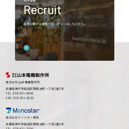
採用情報
Recruit
お問い合わせ
採用に関する情報・エントリーはこちらから。
プライバシーポリシー
株式会社 山本電機製作所
兵庫県神⼾市⻑⽥区⻄尻池町⼀丁⽬2番3号
TEL. 078-631-6000
FAX. 078-631-6020
株式会社マノスター販売
兵庫県神⼾市⻑⽥区⻄尻池町⼀丁⽬2番3号
TEL. 078-621-7000