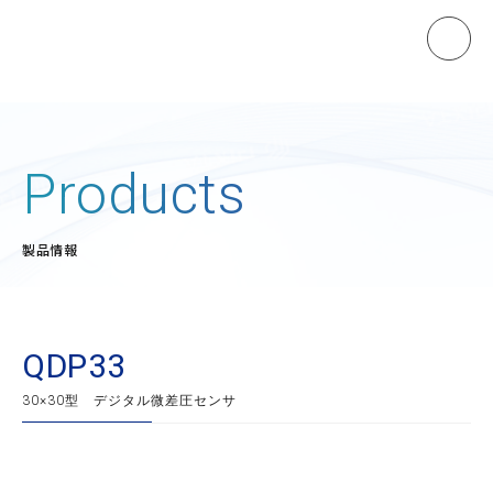
ホーム
Products
製品情報
製品情報
マノスターゲージ
マノスタースイッチ
マノスターデジタルセンサ
QDP33
マノスタートランスミッタ
30×30型 デジタル微差圧センサ
受信計
開平演算器
直流電源装置