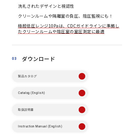
洗礼されたデザインと視認性
微差圧関連
クリーンルームや隔離室の負圧、陰圧監視にも！
ガスタービン周辺機器
極超低圧レンジ10Paは、CDCガイドラインに準拠し
たクリーンルームや陰圧室の室圧測定に最適
液化水素レベルセンサ
よくあるご質問
ダウンロード
03
各種ダウンロード
製品カタログ
各種ダウンロード
Catalog (English)
該⾮判定書について
取扱説明書
会社案内
Instruction Manual (English)