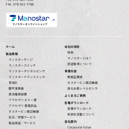
FAX. 078-621-7788
ホーム
当社の技術
特色
製品情報
マノスターとは？
マノスターゲージ
認証取得について
マノスタースイッチ
マノスターデジタルセンサ
事業内容
マノスタートランスミッタ
微差圧関連
受信計
ガスタービン周辺機器
開平演算器
液化水素レベルセンサ
直流電源装置
よくあるご質問
アクセサリ ピトー管
各種ダウンロード
アクセサリ 管路部品
各種ダウンロード
ガスタービン周辺機器
該⾮判定書について
校正／修理サービス
会社案内
製品保証／サービス
Corporate Value