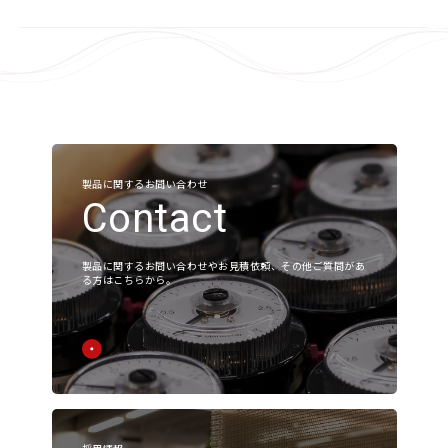
Corporate Value
会社概要
アクセス
沿革
お知らせ
製品に関するお問い合わせ
Contact
展示会
製品に関するお問い合わせやお見積依頼、その他ご質問があ
ニュース
る方はこちらから。
採用
製品情報
採用情報