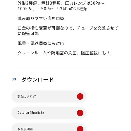
外形3種類、置針3種類、圧力レンジは50Pa～
100kPa、±50Pa～±3kPaの24種類
お問い合わせ
読み取りやすい広角目盛
口金の極性変更が可能なので、チューブを交差させず
プライバシーポリシー
に配管可能
風量・風速目盛にも対応
クリーンルームや隔離室の負圧、陰圧監視にも！
ダウンロード
03
製品カタログ
Catalog (English)
取扱説明書