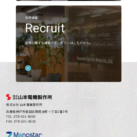
採用情報
Recruit
採用に関する情報・エントリーはこちらから。
株式会社 山本電機製作所
兵庫県神⼾市⻑⽥区⻄尻池町⼀丁⽬2番3号
TEL. 078-631-6000
FAX. 078-631-6020