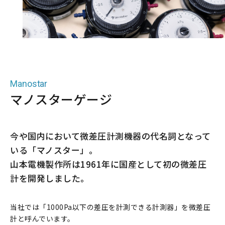
アクセサリ ピトー管
アクセサリ 管路部品
ガスタービン周辺機器
校正／修理サービス
Manostar
製品保証／サービス
マノスターゲージ
当社の技術
今や国内において微差圧計測機器の代名詞となって
特色
いる「マノスター」。
山本電機製作所は1961年に国産として初の微差圧
マノスターとは？
計を開発しました。
認証取得について
当社では「1000Pa以下の差圧を計測できる計測器」を微差圧
事業内容
計と呼んでいます。