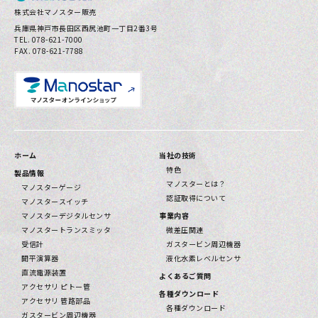
株式会社マノスター販売
兵庫県神⼾市⻑⽥区⻄尻池町⼀丁⽬2番3号
TEL. 078-621-7000
FAX. 078-621-7788
ホーム
当社の技術
特色
製品情報
マノスターとは？
マノスターゲージ
認証取得について
マノスタースイッチ
マノスターデジタルセンサ
事業内容
マノスタートランスミッタ
微差圧関連
受信計
ガスタービン周辺機器
開平演算器
液化水素レベルセンサ
直流電源装置
よくあるご質問
アクセサリ ピトー管
各種ダウンロード
アクセサリ 管路部品
各種ダウンロード
ガスタービン周辺機器