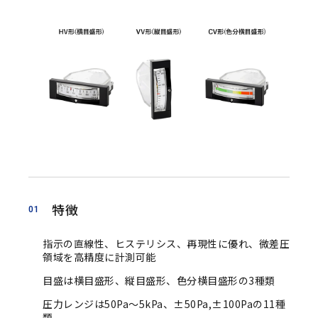
特徴
01
指示の直線性、ヒステリシス、再現性に優れ、微差圧
領域を高精度に計測可能
目盛は横目盛形、縦目盛形、色分横目盛形の3種類
圧力レンジは50Pa～5kPa、±50Pa,±100Paの11種
類