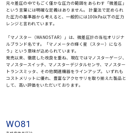
元々差圧の中でもごく僅かな圧力の範囲をあらわす「微差圧」
という言葉には明確な定義はありません。 計量法で定められ
微差圧関連
た圧力の基準器から考えると、一般的には100kPa以下の圧力
ガスタービン周辺機器
レンジと言われています。
液化水素レベルセンサ
「マノスター（MANOSTAR）」は、微差圧計の当社オリジナ
ルブランド名です。「マノメータの輝く星（スター）になろ
う」という意味が込められています。
よくあるご質問
発売以来、徹底した改良を重ね、現在ではマノスターゲージ、
マノスタースイッチ、マノスターデジタルセンサ、マノスター
トランスミッタ、その他関連機器をラインアップ。 いずれも
各種ダウンロード
コストメリットに優れ、豊富なアクセサリを取り揃えた製品と
して、高い評価をいただいております。
各種ダウンロード
該⾮判定書について
会社案内
WO81