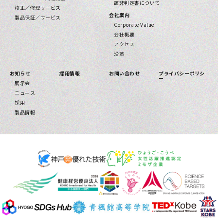
該⾮判定書について
校正／修理サービス
会社案内
製品保証／サービス
Corporate Value
会社概要
アクセス
沿革
お知らせ
採用情報
お問い合わせ
プライバシーポリシ
ー
展示会
ニュース
採用
製品情報