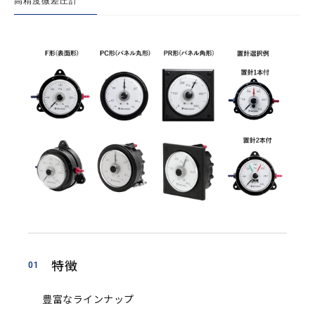
高精度微差圧計
Corporate Value
会社概要
アクセス
沿革
お知らせ
展示会
ニュース
採用
製品情報
特徴
01
採用情報
豊富なラインナップ