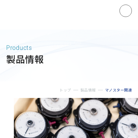
ホーム
Products
製品情報
製品情報
マノスターゲージ
マノスタースイッチ
トップ
製品情報
マノスター関連
マノスターデジタルセンサ
マノスタートランスミッタ
受信計
開平演算器
直流電源装置