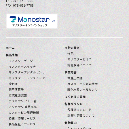
TEL. 078-621-7000
FAX. 078-621-7788
お問い合わせ
プライバシーポリシー
ホーム
当社の技術
特色
製品情報
マノスターとは？
マノスターゲージ
認証取得について
マノスタースイッチ
マノスターデジタルセンサ
事業内容
マノスタートランスミッタ
微差圧関連
受信計
ガスタービン周辺機器
開平演算器
液化水素レベルセンサ
直流電源装置
よくあるご質問
アクセサリ ピトー管
各種ダウンロード
アクセサリ 管路部品
各種ダウンロード
ガスタービン周辺機器
該⾮判定書について
校正／修理サービス
会社案内
製品保証／サービス
Corporate Value