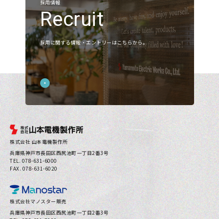
採用情報
Corporate Value
Recruit
会社概要
アクセス
採用に関する情報・エントリーはこちらから。
沿革
お知らせ
展示会
ニュース
株式会社 山本電機製作所
採用
兵庫県神⼾市⻑⽥区⻄尻池町⼀丁⽬2番3号
TEL. 078-631-6000
製品情報
FAX. 078-631-6020
採用情報
株式会社マノスター販売
兵庫県神⼾市⻑⽥区⻄尻池町⼀丁⽬2番3号