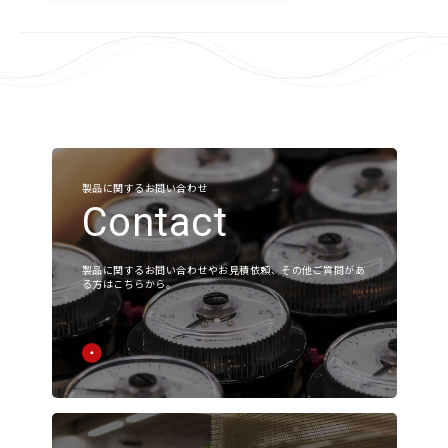
微差圧関連
ガスタービン周辺機器
液化水素レベルセンサ
よくあるご質問
製品に関するお問い合わせ
Contact
各種ダウンロード
製品に関するお問い合わせやお見積依頼、その他ご質問があ
る方はこちらから。
各種ダウンロード
該⾮判定書について
会社案内