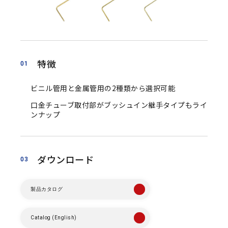
アクセサリ ピトー管
アクセサリ 管路部品
ガスタービン周辺機器
特徴
01
校正／修理サービス
ビニル管用と金属管用の2種類から選択可能
製品保証／サービス
口金チューブ取付部がブッシュイン継手タイプもライ
ンナップ
当社の技術
特色
ダウンロード
03
マノスターとは？
認証取得について
製品カタログ
Catalog (English)
事業内容