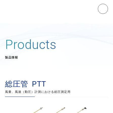
ホーム
Products
製品情報
製品情報
マノスターゲージ
マノスタースイッチ
マノスターデジタルセンサ
総圧管 PTT
マノスタートランスミッタ
風量、風速（動圧）計測における総圧測定用
受信計
開平演算器
直流電源装置