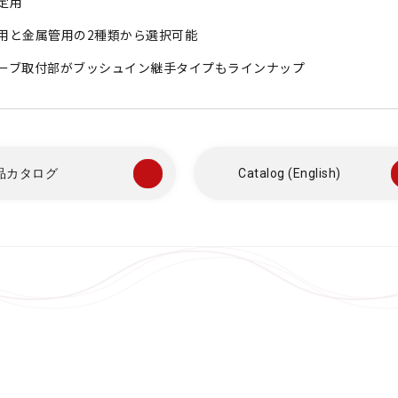
定用
用と金属管用の2種類から選択可能
ーブ取付部がブッシュイン継手タイプもラインナップ
品カタログ
Catalog (English)
ホーム
当社
特
製品情報
マ
認
マノスターゲージ
マノスタースイッチ
事業
マノスターデジタルセンサ
マノスタートランスミッタ
微
受信計
ガ