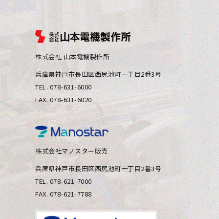
株式会社 山本電機製作所
兵庫県神⼾市⻑⽥区⻄尻池町⼀丁⽬2番3号
TEL. 078-631-6000
FAX. 078-631-6020
株式会社マノスター販売
兵庫県神⼾市⻑⽥区⻄尻池町⼀丁⽬2番3号
TEL. 078-621-7000
FAX. 078-621-7788