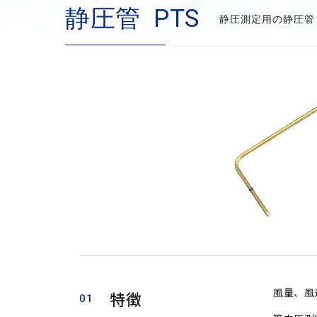
静圧管 PTS
静圧測定用の静圧管
風量、風
特徴
01