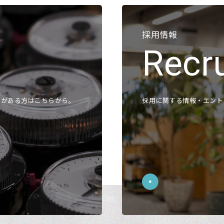
開平演算器
液
直流電源装置
採用情報
アクセサリ ピトー管
よく
Recru
アクセサリ 管路部品
ガスタービン周辺機器
各種
校正／修理サービス
製品保証／サービス
各
問がある方はこちらから。
採用に関する情報・エント
該