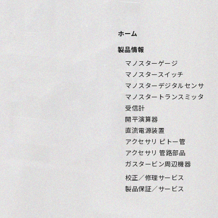
ホーム
製品情報
マノスターゲージ
マノスタースイッチ
マノスターデジタルセンサ
マノスタートランスミッタ
受信計
開平演算器
直流電源装置
アクセサリ ピトー管
アクセサリ 管路部品
ガスタービン周辺機器
校正／修理サービス
製品保証／サービス