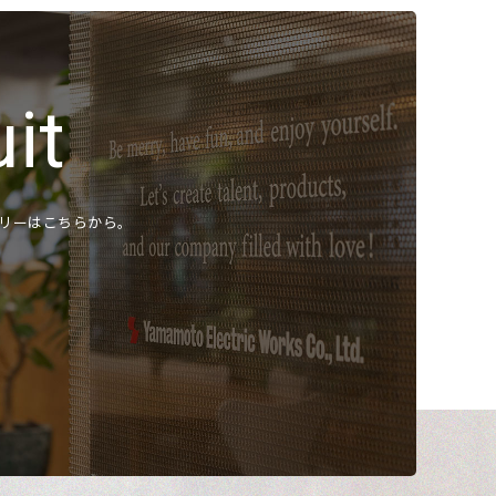
化水素レベルセンサ
ニュース
採用
製品情報
あるご質問
it
採用情報
ダウンロード
種ダウンロード
リーはこちらから。
お問い合わせ
⾮判定書について
プライバシーポリシー