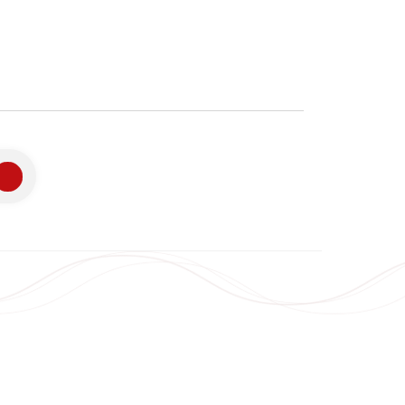
の技術
会社案内
色
Corporate Value
ノスターとは？
会社概要
証取得について
アクセス
沿革
内容
お知らせ
差圧関連
スタービン周辺機器
展示会