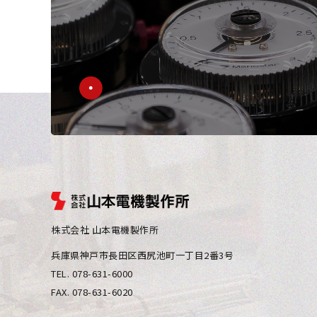
株式会社 山本電機製作所
兵庫県神⼾市⻑⽥区⻄尻池町⼀丁⽬2番3号
TEL. 078-631-6000
FAX. 078-631-6020