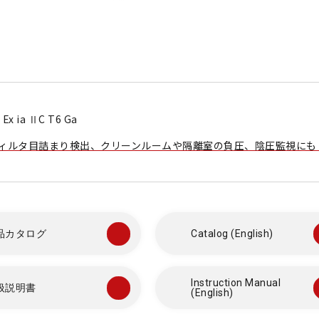
x ia ⅡC T6 Ga
ィルタ目詰まり検出、クリーンルームや隔離室の負圧、陰圧監視にも
ホーム
当社
品カタログ
Catalog (English)
特
製品情報
マ
Instruction Manual
扱説明書
(English)
認
マノスターゲージ