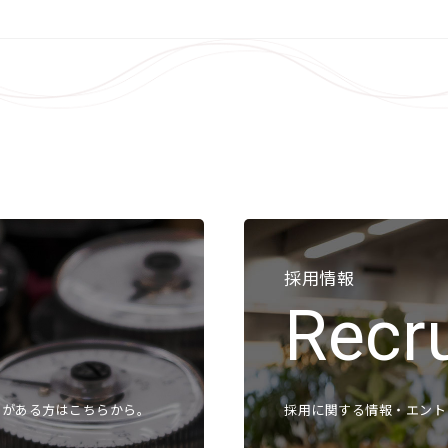
マノスタースイッチ
事業
マノスターデジタルセンサ
マノスタートランスミッタ
微
受信計
ガ
開平演算器
液
直流電源装置
アクセサリ ピトー管
よく
アクセサリ 管路部品
ガスタービン周辺機器
各種
校正／修理サービス
採用情報
製品保証／サービス
各
Recru
該
問がある方はこちらから。
採用に関する情報・エント