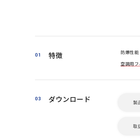
防爆性能 E
特徴
01
空調用フ
ダウンロード
03
製
取