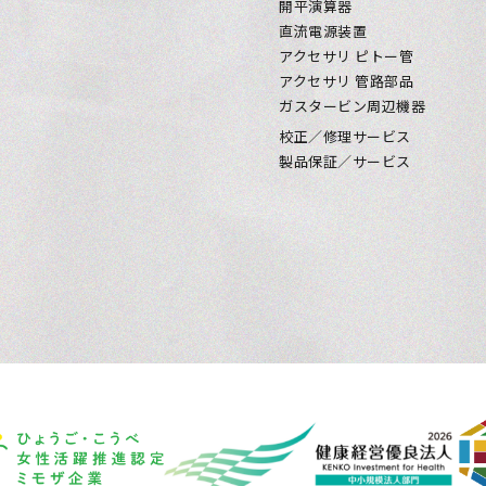
開平演算器
直流電源装置
アクセサリ ピトー管
アクセサリ 管路部品
ガスタービン周辺機器
校正／修理サービス
製品保証／サービス