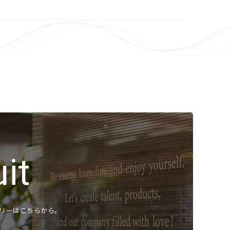
沿革
内容
お知らせ
差圧関連
スタービン周辺機器
展示会
化水素レベルセンサ
ニュース
採用
製品情報
あるご質問
採用情報
ダウンロード
種ダウンロード
it
お問い合わせ
⾮判定書について
プライバシーポリシー
リーはこちらから。