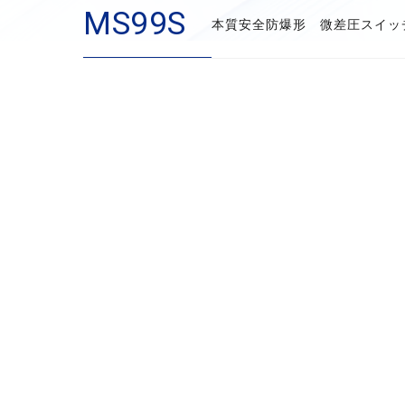
MS99S
本質安全防爆形 微差圧スイッ