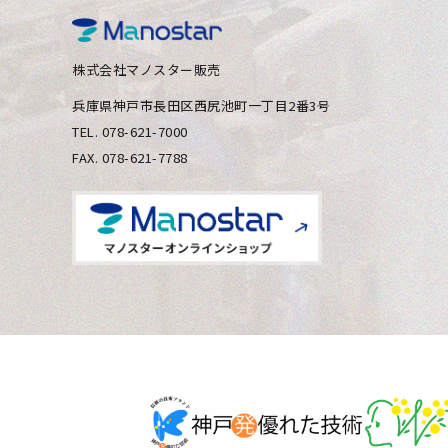
株式会社マノスター販売
兵庫県神⼾市⻑⽥区⻄尻池町⼀丁⽬2番3号
TEL. 078-621-7000
FAX. 078-621-7788