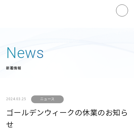
ホーム
News
製品情報
新着情報
マノスターゲージ
マノスタースイッチ
マノスターデジタルセンサ
2024.03.25
ニュース
マノスタートランスミッタ
ゴールデンウィークの休業のお知ら
受信計
せ
開平演算器
直流電源装置