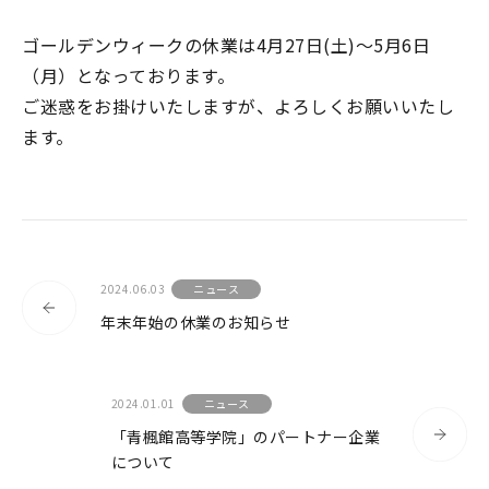
アクセサリ ピトー管
ゴールデンウィークの休業は4月27日(土)～5月6日
（月）となっております。
アクセサリ 管路部品
ご迷惑をお掛けいたしますが、よろしくお願いいたし
ガスタービン周辺機器
ます。
校正／修理サービス
製品保証／サービス
当社の技術
2024.06.03
ニュース
特色
年末年始の休業のお知らせ
マノスターとは？
認証取得について
2024.01.01
ニュース
「青楓館高等学院」のパートナー企業
について
事業内容