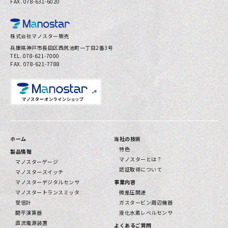
FAX. 078-631-6020
お問い合わせ
株式会社マノスター販売
兵庫県神⼾市⻑⽥区⻄尻池町⼀丁⽬2番3号
プライバシーポリシー
TEL. 078-621-7000
FAX. 078-621-7788
ホーム
当社の技術
特色
製品情報
マノスターとは？
マノスターゲージ
認証取得について
マノスタースイッチ
マノスターデジタルセンサ
事業内容
マノスタートランスミッタ
微差圧関連
受信計
ガスタービン周辺機器
開平演算器
液化水素レベルセンサ
直流電源装置
よくあるご質問