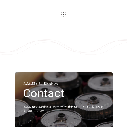
微差圧関連
ガスタービン周辺機器
液化水素レベルセンサ
よくあるご質問
各種ダウンロード
製品に関するお問い合わせ
各種ダウンロード
Contact
該⾮判定書について
製品に関するお問い合わせやお見積依頼、その他ご質問があ
る方はこちらから。
会社案内