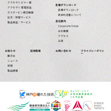
アクセサリ ピトー管
各種ダウンロード
アクセサリ 管路部品
各種ダウンロード
ガスタービン周辺機器
該⾮判定書について
校正／修理サービス
会社案内
製品保証／サービス
Corporate Value
会社概要
アクセス
沿革
お知らせ
採用情報
お問い合わせ
プライバシーポリシ
ー
展示会
ニュース
採用
製品情報