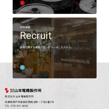
Corporate Value
会社概要
アクセス
沿革
採用情報
Recruit
お知らせ
採用に関する情報・エントリーはこちらから。
展示会
ニュース
採用
製品情報
株式会社 山本電機製作所
採用情報
兵庫県神⼾市⻑⽥区⻄尻池町⼀丁⽬2番3号
TEL. 078-631-6000