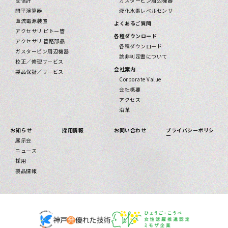
受信計
ガスタービン周辺機器
開平演算器
液化水素レベルセンサ
直流電源装置
よくあるご質問
アクセサリ ピトー管
各種ダウンロード
アクセサリ 管路部品
各種ダウンロード
ガスタービン周辺機器
該⾮判定書について
校正／修理サービス
会社案内
製品保証／サービス
Corporate Value
会社概要
アクセス
沿革
お知らせ
採用情報
お問い合わせ
プライバシーポリシ
ー
展示会
ニュース
採用
製品情報