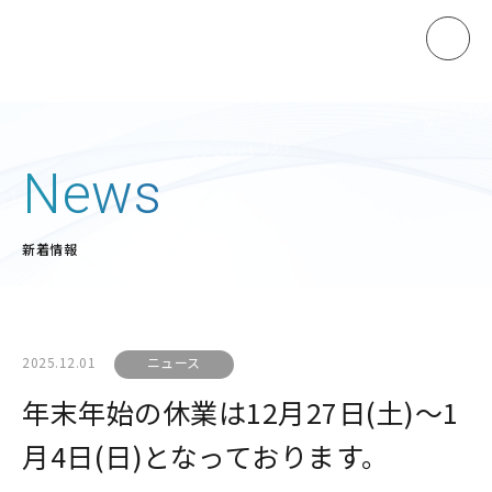
ホーム
News
製品情報
新着情報
マノスターゲージ
マノスタースイッチ
マノスターデジタルセンサ
2025.12.01
ニュース
マノスタートランスミッタ
年末年始の休業は12月27日(土)～1
受信計
月4日(日)となっております。
開平演算器
直流電源装置