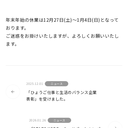
アクセサリ ピトー管
年末年始の休業は12月27日(土)～1月4日(日)となって
アクセサリ 管路部品
おります。
ガスタービン周辺機器
ご迷惑をお掛けいたしますが、よろしくお願いいたし
校正／修理サービス
ます。
製品保証／サービス
当社の技術
特色
2025.12.01
ニュース
「ひょうご仕事と生活のバランス企業
マノスターとは？
表彰」を受けました。
認証取得について
2026.01.26
ニュース
事業内容