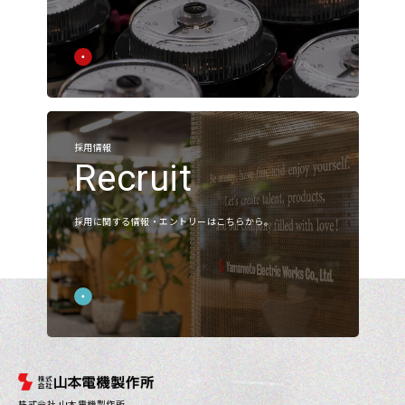
Corporate Value
会社概要
アクセス
沿革
採用情報
お知らせ
Recruit
展示会
採用に関する情報・エントリーはこちらから。
ニュース
採用
製品情報
採用情報
株式会社 山本電機製作所