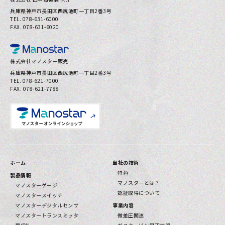
兵庫県神⼾市⻑⽥区⻄尻池町⼀丁⽬2番3号
お問い合わせ
TEL. 078-631-6000
FAX. 078-631-6020
プライバシーポリシー
株式会社マノスター販売
兵庫県神⼾市⻑⽥区⻄尻池町⼀丁⽬2番3号
TEL. 078-621-7000
FAX. 078-621-7788
ホーム
当社の技術
特色
製品情報
マノスターとは？
マノスターゲージ
認証取得について
マノスタースイッチ
マノスターデジタルセンサ
事業内容
マノスタートランスミッタ
微差圧関連