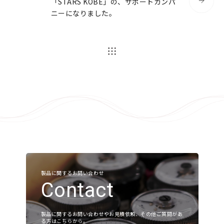
「STARS KOBE」の、サポートカンパ
ニーになりました。
微差圧関連
ガスタービン周辺機器
液化水素レベルセンサ
よくあるご質問
各種ダウンロード
各種ダウンロード
該⾮判定書について
製品に関するお問い合わせ
Contact
会社案内
製品に関するお問い合わせやお見積依頼、その他ご質問があ
る方はこちらから。