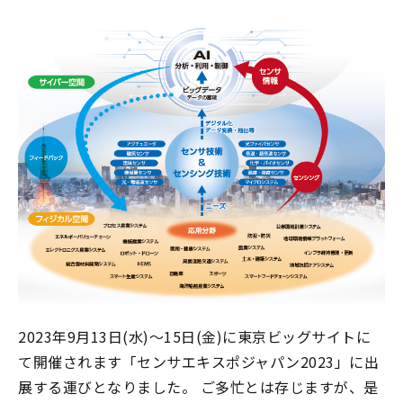
アクセサリ ピトー管
アクセサリ 管路部品
ガスタービン周辺機器
校正／修理サービス
製品保証／サービス
当社の技術
特色
マノスターとは？
認証取得について
2023年9月13日(水)～15日(金)に東京ビッグサイトに
て開催されます
「センサエキスポジャパン2023」
に出
展する運びとなりました。 ご多忙とは存じますが、是
事業内容