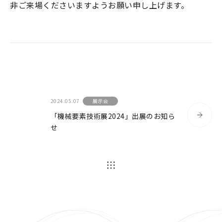
非ご来場くださいますようお願い申し上げます。
微差圧関連
ガスタービン周辺機器
液化水素レベルセンサ
よくあるご質問
2024.05.07
展示会
「機械要素技術展2024」出展のお知ら
各種ダウンロード
せ
各種ダウンロード
該⾮判定書について
会社案内