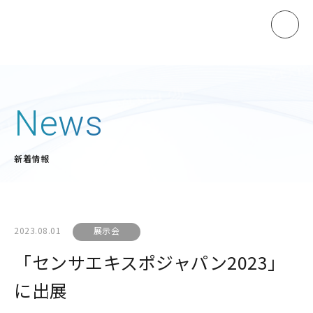
ホーム
News
製品情報
新着情報
マノスターゲージ
マノスタースイッチ
マノスターデジタルセンサ
2023.08.01
展示会
マノスタートランスミッタ
「センサエキスポジャパン2023」
受信計
に出展
開平演算器
直流電源装置