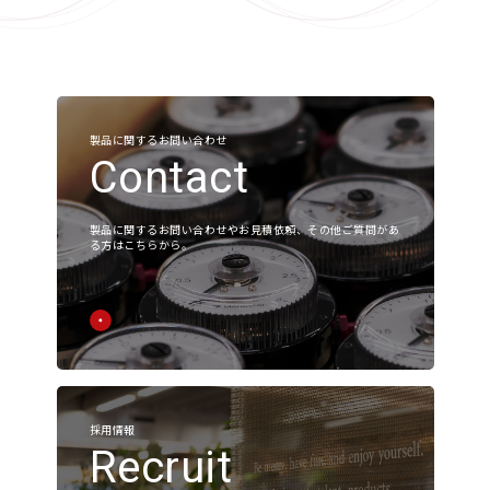
Corporate Value
会社概要
アクセス
沿革
製品に関するお問い合わせ
Contact
お知らせ
製品に関するお問い合わせやお見積依頼、その他ご質問があ
る方はこちらから。
展示会
ニュース
採用
製品情報
採用情報
採用情報
Recruit