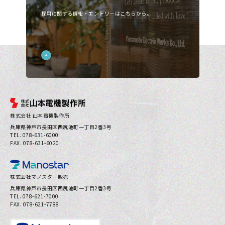
採用に関する情報・エントリーはこちらから。
お問い合わせ
プライバシーポリシー
株式会社 山本電機製作所
兵庫県神⼾市⻑⽥区⻄尻池町⼀丁⽬2番3号
TEL. 078-631-6000
FAX. 078-631-6020
株式会社マノスター販売
兵庫県神⼾市⻑⽥区⻄尻池町⼀丁⽬2番3号
TEL. 078-621-7000
FAX. 078-621-7788