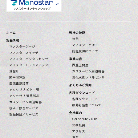
ホーム
当社の技術
特色
製品情報
マノスターとは？
マノスターゲージ
認証取得について
マノスタースイッチ
マノスターデジタルセンサ
事業内容
マノスタートランスミッタ
微差圧関連
受信計
ガスタービン周辺機器
開平演算器
液化水素レベルセンサ
直流電源装置
よくあるご質問
アクセサリ ピトー管
各種ダウンロード
アクセサリ 管路部品
各種ダウンロード
ガスタービン周辺機器
該⾮判定書について
校正／修理サービス
会社案内
製品保証／サービス
Corporate Value
会社概要
アクセス
沿革