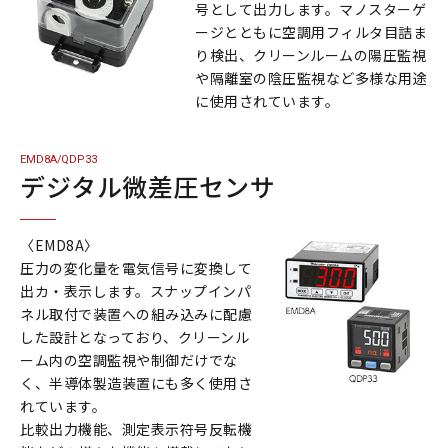
号として出力します。マノスターゲ
ージとともに空調用フィルタ目詰ま
お問い合わせ
り検出、クリーンルームの陽圧監視
や隔離室の陰圧監視など多様な用途
に使用されています。
プライバシーポリシー
EMD8A/QDP33
デジタル微差圧センサ
〈EMD8A〉
圧力の変化量を電気信号に変換して
出カ・表示します。スナップインパ
ネル取付で装置への組み込みに配慮
した設計となっており、クリーンル
ーム内の空調監視や制御だけでな
く、半導体製造装置にも多く使用さ
れています。
比較出力機能、測定表示符号反転機