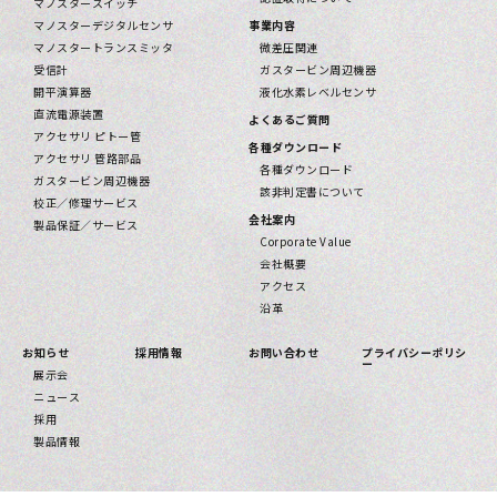
マノスタースイッチ
マノスターデジタルセンサ
事業内容
マノスタートランスミッタ
微差圧関連
受信計
ガスタービン周辺機器
開平演算器
液化水素レベルセンサ
直流電源装置
よくあるご質問
アクセサリ ピトー管
各種ダウンロード
アクセサリ 管路部品
各種ダウンロード
ガスタービン周辺機器
該⾮判定書について
校正／修理サービス
会社案内
製品保証／サービス
Corporate Value
会社概要
アクセス
沿革
お知らせ
採用情報
お問い合わせ
プライバシーポリシ
ー
展示会
ニュース
採用
製品情報