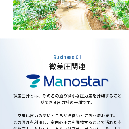
アクセサリ ピトー管
アクセサリ 管路部品
ガスタービン周辺機器
校正／修理サービス
製品保証／サービス
Business 01
微差圧関連
当社の技術
特色
マノスターとは？
微差圧計とは、その名の通り微小な圧力差を計測すること
ができる圧力計の一種です。
認証取得について
空気は圧力の高いところから低いところへ流れます。
この原理を利用し、室内の圧力を調整することで汚れた空
事業内容
気を室内に入れない、あるいは室外に出さないようにする