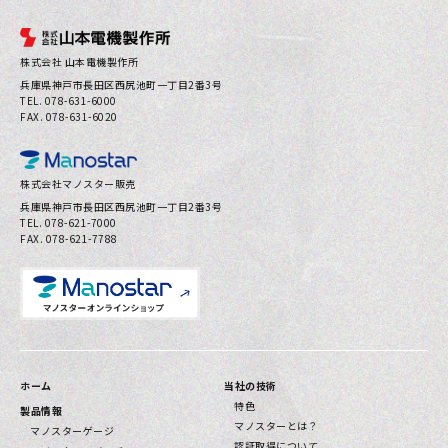
株式会社 山本電機製作所
兵庫県神⼾市⻑⽥区⻄尻池町⼀丁⽬2番3号
TEL. 078-631-6000
FAX. 078-631-6020
株式会社マノスター販売
兵庫県神⼾市⻑⽥区⻄尻池町⼀丁⽬2番3号
TEL. 078-621-7000
FAX. 078-621-7788
ホーム
当社の技術
特色
製品情報
マノスターとは？
マノスターゲージ
認証取得について