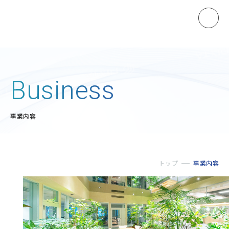
ホーム
Business
製品情報
事業内容
マノスターゲージ
マノスタースイッチ
マノスターデジタルセンサ
トップ
事業内容
マノスタートランスミッタ
受信計
開平演算器
直流電源装置