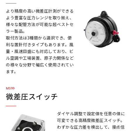
Corporate Value
より精度の高い微差圧計測ができる
会社概要
よう豊富な圧力レンジを取り揃え、
アクセス
様々な配管方法が可能な超ベストセ
ラー製品。
沿革
取付方法は3種類から選択でき、便
利な置針付きタイプもあります。風
量・風速目盛にも対応しており、ビ
お知らせ
ル空調や工場装置、原子力関係など
の様々な分野で幅広く使用されてい
展示会
ます。
ニュース
採用
MS99
微差圧スイッチ
製品情報
ダイヤル調整で設定値を任意の値に
採用情報
可変できる高精度微差圧スイッチ。
わずかな圧力差を検出して、接点信